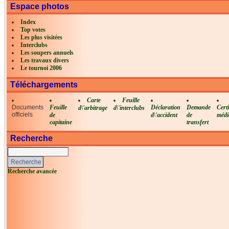
Espace photos
Index
Top votes
Les plus visitées
Interclubs
Les soupers annuels
Les travaux divers
Le tournoi 2006
Téléchargements
Carte
Feuille
Documents
Feuille
Déclaration
Demande
Certi
d\'arbitrage
d\'interclubs
officiels
de
d\'accident
de
médi
capitaine
transfert
Recherche
Recherche avancée